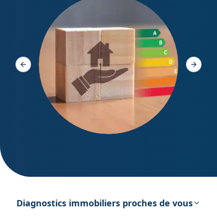
Diagno
Slide précédente
Slide s
DPE – Diagnostic de Performance
énergétique
Diagnostics immobiliers proches de vous