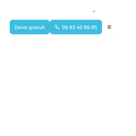
Devenir franchisé
Espace client
Devis gratuit
09 83 40 89 85
'il faut