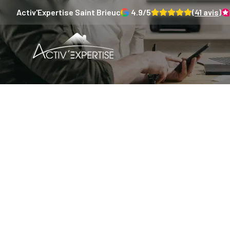
Activ'Expertise
Saint Brieuc
4.9
/5
(
41
avis)
MaPrime