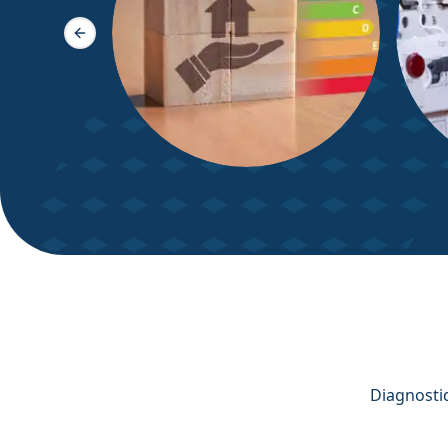
Slide précédente
DPE – Diagnostic de
Diagn
Performance énergétique
Diagnostiq