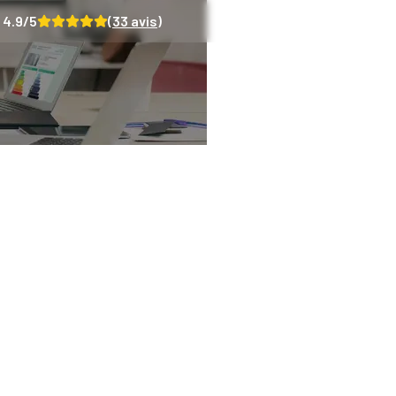
4.9
/5
(
33
avis)
Rénov’ 2024 : ce qu
savoir